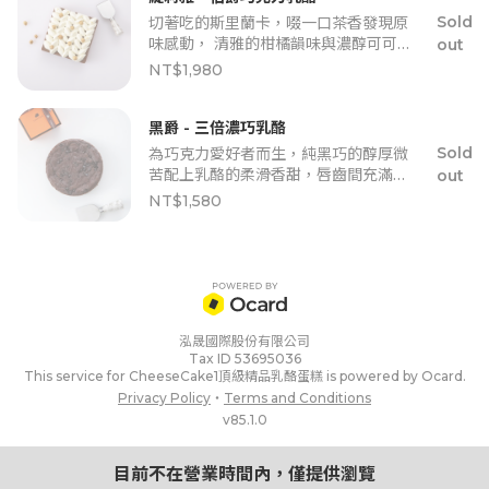
Sold
切著吃的斯里蘭卡，啜一口茶香發現原
味感動， 清雅的柑橘韻味與濃醇可可融
out
合，乘上那法式香緹 那ㄧ濃ㄧ淡，質感
NT$1,980
溫潤優雅地緩緩化開在舌尖。
黑爵 - 三倍濃巧乳酪
Sold
為巧克力愛好者而生，純黑巧的醇厚微
苦配上乳酪的柔滑香甜，唇齒間充滿黑
out
巧濃香與乳酪綿密的豐滿滋味。
NT$1,580
泓晟國際股份有限公司
Tax ID 53695036
This service for CheeseCake1頂級精品乳酪蛋糕 is powered by Ocard.
Privacy Policy
・
Terms and Conditions
v85.1.0
目前不在營業時間內，僅提供瀏覽