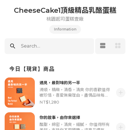
CheeseCake1頂級精品乳酪蛋糕
桃園起司蛋糕壹廠
Information
view_agenda
grid_view
search
Search…
今日【現貨】商品
遇見，最對味的另一半
滑順，精緻，清香，清爽 你的喜歡值得
add
被珍惜，喜愛無需理由，盡情品味每一
刻悸動。 ★ 小提醒：為維護您的最佳體
NT$1,280
驗，請務必閱讀後再下單，造成不便請
見諒，感謝您的理解與支持！ 當「草莓
季商品」無法供應時：草莓季產品僅供
你的故事，由你來選擇
應至草莓季結束，若季末發現草莓品質
酸甜，綿密，清爽，細膩， 你值得所有
add
不佳，將致電與您討論更換成其他款蛋