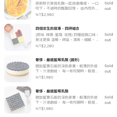
償「$100 元 CheeseCake1 官網購物
Sold
把新鮮芒果與乳酪一起放進嘴裡， 一口
金」，請「訂購人」聯繫客服夥伴辦
咬下，不過時的酸甜回憶， 由內而外，
out
理。 領取步驟： ．請洽客服提供「說明
透出濃濃夏日清涼味。 就算炎熱也不讓
NT$2,980
小紙條」背後的領取代碼。 ．核對領取
夏天離開。
代碼正確，3- 5 工作天即會收到購物
金，請至官網登入後，至購物金頁面即
四個女生的故事 - 四拼組合
可查看。 沙漠綠金 - 開心果乳酪口味 ・
Sold
(原味. 檸檬. 藍莓. 玫瑰) 四種經典口味，
蛋糕擠花較柔軟，運送中可能因搖晃或
無法更換 溫暖，綿延，清爽，細膩， 美
碰撞導致輕微變形。 ・相較其他甜點，
out
味猶如啤酒開瓶時的急迫，豐富你猶豫
配送風險較高。 ・若選擇此口味，建議
NT$2,280
的選擇。 ★ 小提醒：「玫瑰鮮花」供應
至門市自取，確保蛋糕最佳狀態！ 蛋糕
受天氣因素影響較大，若發現玫瑰品質
會附上哪些配件？ 【單入獨享】系列：
不佳，當次蛋糕將不會附上「玫瑰鮮
購買一個蛋糕，會附贈叉子兩入組，並
奢侈 - 嚴選藍莓乳酪 (圓形)
花」，以維護您最佳的體驗。造成不便
有精美品牌紙盒子包裝、品牌提袋。
Sold
猶如藍寶石般的深色果實，輕薄的外皮
請見諒，感謝您的理解與支持！ 為表歉
下，汁液飽綻， 每一枚咬開時，輕發出
out
意，將補償「$100 元 CheeseCake1
【啵】的清脆聲響， 清新微酸配上乳
NT$1,980
官網購物金」，請「訂購人」聯繫客服
酪，沒有多餘甜，做法比說法重要。
夥伴辦理。 領取步驟： 請洽客服提供
「說明小紙條」背後的領取代碼。 核對
奢侈 - 嚴選藍莓乳酪
領取代碼正確，3- 5 工作天即會收到購
Sold
猶如藍寶石般的深色果實，輕薄的外皮
物金，請至官網登入後，至購物金頁面
下，汁液飽綻， 每一枚咬開時，輕發出
out
即可查看。
【啵】的清脆聲響， 清新微酸配上乳
NT$1,980
酪，沒有多餘甜，做法比說法重要。