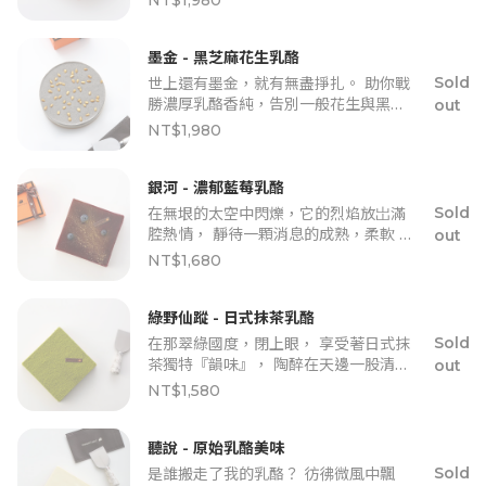
NT$1,980
獻，深深烙印著守護你一生的契約。""
★ 小提醒：「玫瑰鮮花」供應受天氣因
素影響較大，若發現玫瑰品質不佳，當
墨金 - 黑芝麻花生乳酪
次蛋糕將不會附上「玫瑰鮮花」，以維
Sold
世上還有墨金，就有無盡掙扎。 助你戰
護您最佳的體驗。造成不便請見諒，感
勝濃厚乳酪香純，告別一般花生與黑芝
out
謝您的理解與支持！ 為表歉意，將補償
麻。 必追這舌尖上厚實香氣的藝術。
NT$1,980
「$100 元 CheeseCake1 官網購物
金」，請「訂購人」聯繫客服夥伴辦
理。 領取步驟： 請洽客服提供「說明小
銀河 - 濃郁藍莓乳酪
紙條」背後的領取代碼。 核對領取代碼
Sold
在無垠的太空中閃爍，它的烈焰放岀滿
正確，3- 5 工作天即會收到購物金，請
腔熱情， 靜待一顆消息的成熟，柔軟 Q
out
至官網登入後，至購物金頁面即可查
彈，果泥與藍莓的美妙融合。
NT$1,680
看。"
綠野仙蹤 - 日式抹茶乳酪
Sold
在那翠綠國度，閉上眼， 享受著日式抹
茶獨特『韻味』， 陶醉在天邊一股清新
out
的氣息。
NT$1,580
聽說 - 原始乳酪美味
Sold
是誰搬走了我的乳酪？ 彷彿微風中飄