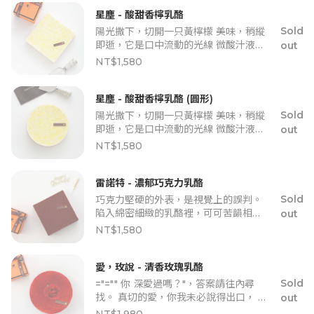
星塵 - 酸甜香檸乳酪
Sold
陽光撒下，切開一只黃檸檬 美味，稍縱
即逝，它是口中流動的光線 微酸汁液流
out
入乳酪心內，清新脫俗之細膩口感。
NT$1,580
星塵 - 酸甜香檸乳酪 (圓形)
Sold
陽光撒下，切開一只黃檸檬 美味，稍縱
即逝，它是口中流動的光線 微酸汁液流
out
入乳酪心內，清新脫俗之細膩口感。
NT$1,580
雷諾特 - 濃郁巧克力乳酪
Sold
巧克力堅硬的外表，是視覺上的誤判。
陷入綿密細緻的乳酪裡，可可苦韻相
out
佐， 襯出巧克力的單純香醇。
NT$1,580
愛，玫說 - 清香玫瑰乳酪
Sold
="="" 你 深愛過嗎？"，答案請往內尋
找。 真切的愛，你我未必說得出口， 期
out
盼那 清香氛芳 ，是我最純粹的無私奉