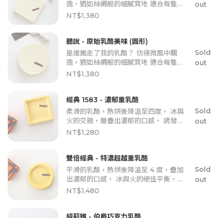
逸，猶如絲綢般的細膩質地 適合每隻愛
out
吃甜食的小老鼠， 貓咪如果來搶了，請
NT$1,380
快跑~
聽說 - 原始乳酪美味 (圓形)
Sold
是誰搬走了我的乳酪？ 彷彿微風中飄
逸，猶如絲綢般的細膩質地 適合每隻愛
out
吃甜食的小老鼠， 貓咪如果來搶了，請
NT$1,380
快跑~
經典 1583 - 濃郁重乳酪
Sold
柔滑的乳酪，熱烘後降溫至四度， 冰與
火的交融，層疊出濃郁的口感， 誘發出
out
乳酪的天然香氣，豐富你我的味蕾。
NT$1,280
雙倍經典 - 特濃超越重乳酪
Sold
平滑的乳酪，熱烘後降溫至 4 度，疊加
出濃郁的口感， 冰與火的絕佳平衡，誘
out
發原使乳酪香氣，豐富味蕾。
NT$1,480
緹莉雅 - 伯爵巧克力乳酪