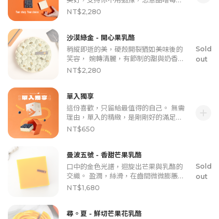
美好，支持你不用猶豫，恣意品嚐每一
糕。 當「玫瑰鮮花」無法供應時：「玫
種心動。 ★ 小提醒： 當「草莓季商
NT$2,280
瑰鮮花」受天候溫度影響產量，若發現
品」無法供應時：草莓季產品僅供應至
玫瑰品質不佳，當次蛋糕將不附上「玫
草莓季結束，若季末發現草莓品質不
瑰鮮花」。 為表歉意，將補償「$100
佳，將致電與您討論更換成其他款蛋
沙漠綠金 - 開心果乳酪
元 CheeseCake1 官網購物金」，請
糕。 當「玫瑰鮮花」無法供應時：「玫
Sold
稍縱即逝的美，硬殼開裂猶如美味後的
「訂購人」聯繫客服夥伴辦理。 領取步
瑰鮮花」受天候溫度影響產量，若發現
笑容， 婉轉清麗，有節制的甜與奶香藏
out
驟： ．請洽客服提供「說明小紙條」背
玫瑰品質不佳，當次蛋糕將不附上「玫
于每一口。 ★ 小提醒： ・蛋糕擠花較
NT$2,280
後的領取代碼。 ．核對領取代碼正確，
瑰鮮花」。 為表歉意，將補償「$100
柔軟，運送中可能因搖晃或碰撞導致輕
3- 5 工作天即會收到購物金，請至官網
元 CheeseCake1 官網購物金」，請
微變形。 ・相較其他甜點，配送風險較
登入後，至購物金頁面即可查看。 沙漠
「訂購人」聯繫客服夥伴辦理。 領取步
高。 ・建議門市自取，確保蛋糕最佳狀
單入獨享
綠金 - 開心果乳酪口味 ・蛋糕擠花較柔
驟： ．請洽客服提供「說明小紙條」背
態！
這份喜歡，只留給最值得的自己。 無需
軟，運送中可能因搖晃或碰撞導致輕微
後的領取代碼。 ．核對領取代碼正確，
add
理由，單入的精緻，是剛剛好的滿足。
變形。 ・相較其他甜點，配送風險較
3- 5 工作天即會收到購物金，請至官網
★ 小提醒：為維護您的最佳體驗，請務
高。 ・若選擇此口味，建議至門市自
NT$650
登入後，至購物金頁面即可查看。 沙漠
必閱讀後再下單，造成不便請見諒，感
取，確保蛋糕最佳狀態！ 蛋糕會附上哪
綠金 - 開心果乳酪口味 ・蛋糕擠花較柔
謝您的理解與支持！ 當「草莓、芒果季
些配件？ 【遇見，最對味的另一半】系
軟，運送中可能因搖晃或碰撞導致輕微
節性商品」無法供應時：草莓、芒果季
列：購買一個蛋糕，會附贈叉子五入
曼波五號 - 香甜芒果乳酪
變形。 ・相較其他甜點，配送風險較
產品僅供應至草莓、芒果季結束，若季
組，並有精美品牌紙盒子包裝、綁上品
Sold
口中的金色光譜，迴旋出芒果與乳酪的
高。 ・若選擇此口味，建議至門市自
末發現品質不佳，將致電與您討論更換
牌緞帶、品牌提袋，外盒上有一張產品
交織。 盈潤，絲滑，在齒間微微膨脹，
取，確保蛋糕最佳狀態！ 以上均為維護
out
成其他款蛋糕。 當「玫瑰鮮花」無法供
卡。
呼應著芒果果肉的豐厚質感。
您的最佳體驗，造成不便請見諒，感謝
NT$1,680
應時：「玫瑰鮮花」受天候溫度影響產
您的理解與支持！
量，若發現玫瑰品質不佳，當次蛋糕將
不附上「玫瑰鮮花」。 為表歉意，將補
尋。夏 - 鮮切芒果花乳酪